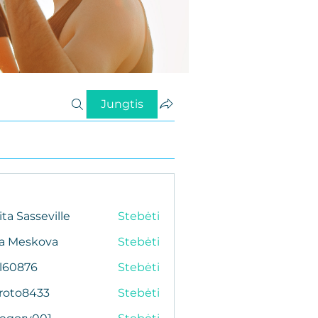
Jungtis
ita Sasseville
Stebėti
da Meskova
Stebėti
al60876
Stebėti
76
roto8433
Stebėti
433