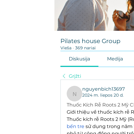
Pilates house Group
Vieša
·
369 nariai
Diskusija
Medija
Grįžti
nguyenbich13697
2024 m. liepos 20 d.
nguyenbich13697
Thuốc Kích Rễ Roots 2 Mỹ 
Giới thiệu về thuốc kích rễ 
Thuốc kích rễ Roots 2 Mỹ (R
bến tre
 sử dụng trong năm 
nhỏ từ cộng đồng người trồng