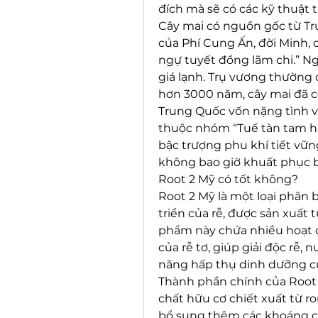
đích mà sẽ có các kỹ thuật 
Cây mai có nguồn gốc từ Tr
của Phí Cung Ấn, đời Minh, c
ngự tuyết đồng lãm chi.” Ng
giá lạnh. Trụ vương thường 
hơn 3000 năm, cây mai đã c
Trung Quốc vốn nặng tình vớ
thuộc nhóm “Tuế tàn tam hữ
bậc trượng phu khí tiết vữn
không bao giờ khuất phục 
Root 2 Mỹ có tốt không?
Root 2 Mỹ là một loại phân 
triển của rễ, được sản xuất 
phẩm này chứa nhiều hoạt ch
của rễ tơ, giúp giải độc rễ,
năng hấp thụ dinh dưỡng củ
Thành phần chính của Root 2
chất hữu cơ chiết xuất từ r
bổ sung thêm các khoáng chấ