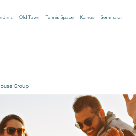
ndinis
Old Town
Tennis Space
Kainos
Seminarai
 house Group