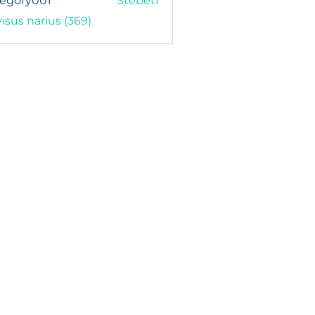
regory001
Stebėti
y001
visus narius (369)