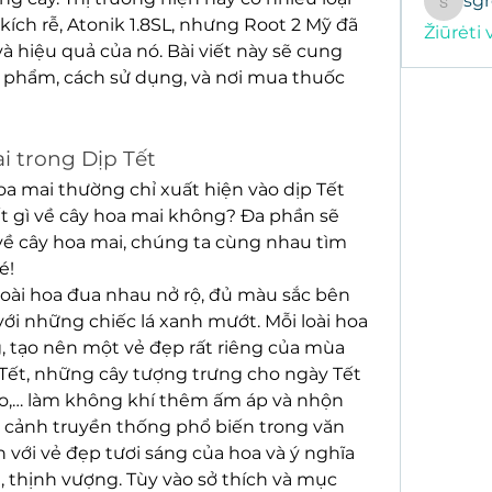
sg
sgregor
ích rễ, Atonik 1.8SL, nhưng Root 2 Mỹ đã 
Žiūrėti 
à hiệu quả của nó. Bài viết này sẽ cung 
ản phẩm, cách sử dụng, và nơi mua thuốc 
i trong Dịp Tết
oa mai thường chỉ xuất hiện vào dịp Tết 
ết gì về cây hoa mai không? Đa phần sẽ 
về cây hoa mai, chúng ta cùng nhau tìm 
é!
loài hoa đua nhau nở rộ, đủ màu sắc bên 
i những chiếc lá xanh mướt. Mỗi loài hoa 
 tạo nên một vẻ đẹp rất riêng của mùa 
Tết, những cây tượng trưng cho ngày Tết 
ào,… làm không khí thêm ấm áp và nhộn 
ây cảnh truyền thống phổ biến trong văn 
 với vẻ đẹp tươi sáng của hoa và ý nghĩa 
thịnh vượng. Tùy vào sở thích và mục 