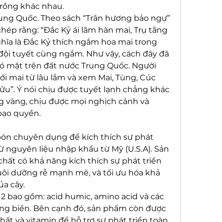
trồng khác nhau.
ung Quốc. Theo sách “Trân hương bảo ngự” 
hép rằng: “Đắc Kỷ ái lãm hàn mai, Trụ tằng 
hĩa là Đắc Kỷ thích ngắm hoa mai trong 
đội tuyết cùng ngắm. Như vậy, cách đây đã 
ó mặt trên đất nước Trung Quốc. Người 
i mai từ lâu lắm và xem Mai, Tùng, Cúc 
u”. Ý nói chịu được tuyết lạnh chẳng khác 
g vàng, chịu được mọi nghịch cảnh và 
bạo quyền.
bón chuyên dụng để kích thích sự phát 
từ nguyên liệu nhập khẩu từ Mỹ (U.S.A). Sản 
ất có khả năng kích thích sự phát triển 
 nuôi dưỡng rễ mạnh mẽ, và tối ưu hóa khả 
a cây.
 bao gồm: acid humic, amino acid và các 
ong biển. Bên cạnh đó, sản phẩm còn được 
t và vitamin để hỗ trợ sự phát triển toàn 