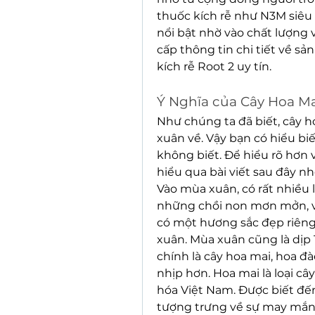
thuốc kích rễ như N3M siêu k
nổi bật nhờ vào chất lượng v
cấp thông tin chi tiết về s
kích rễ Root 2 uy tín.
Ý Nghĩa của Cây Hoa Ma
Như chúng ta đã biết, cây h
xuân về. Vậy bạn có hiểu bi
không biết. Để hiểu rõ hơn 
hiểu qua bài viết sau đây nh
Vào mùa xuân, có rất nhiều 
những chồi non mơn mởn, vớ
có một hương sắc đẹp riêng,
xuân. Mùa xuân cũng là dịp 
chính là cây hoa mai, hoa đ
nhịp hơn. Hoa mai là loại c
hóa Việt Nam. Được biết đến
tượng trưng về sự may mắn, 