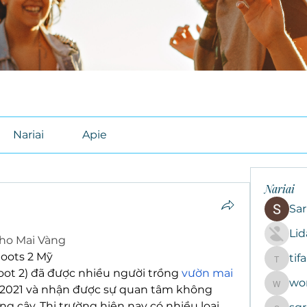
Nariai
Apie
Nariai
Sar
Li
Cho Mai Vàng
Roots 2 Mỹ
tif
tifal608
oot 2) đã được nhiều người trồng 
vườn mai 
wo
woroto8
2021 và nhận được sự quan tâm không 
 cây. Thị trường hiện nay có nhiều loại 