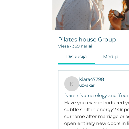
Pilates house Group
Vieša
·
369 nariai
Diskusija
Medija
kiara47798
užvakar
kiara47798
Name Numerology and Your
Have you ever introduced you
subtle shift in energy? Or
surname after marriage or a
open entirely new doors in 