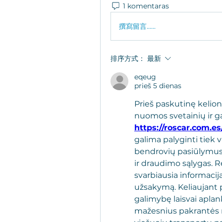
1 komentaras
撰寫留言......
排序方式：
最新
eqeug
prieš 5 dienas
Prieš paskutinę kelion
https://roscar.com.es/
galima palyginti tiek v
bendrovių pasiūlymus, 
ir draudimo sąlygas. R
svarbiausia informacija
užsakymą. Keliaujant 
galimybę laisvai aplank
mažesnius pakrantės mi