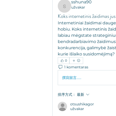
sshuna90
užvakar
sshuna90
Koks internetinis žaidimas jus 
Internetiniai žaidimai dauge
hobiu. Koks internetinis žaidi
labiau mėgstate strateginius
bendradarbiavimo žaidimus? K
konkurencija, galimybė žaisti
kurie išlaiko susidomėjimą?
0
1 komentaras
撰寫留言......
排序方式：
最新
otsushikagor
užvakar