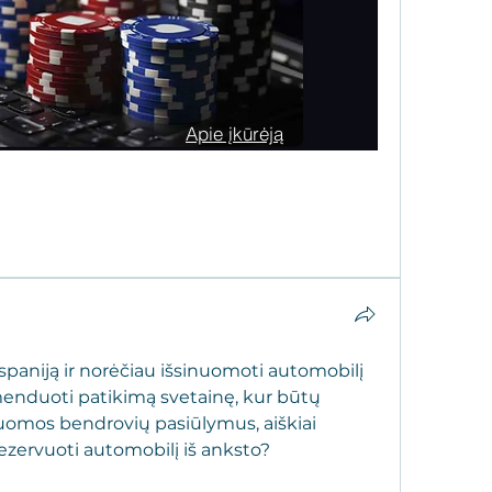
Apie įkūrėją
Old Town
Treniruotės ir treneriai
Tennis space
spaniją ir norėčiau išsinuomoti automobilį 
omenduoti patikimą svetainę, kur būtų 
uomos bendrovių pasiūlymus, aiškiai 
ezervuoti automobilį iš anksto?