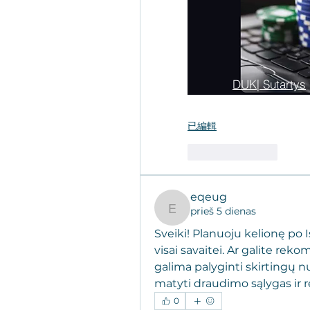
DUK| Sutartys
Apie Studiją- 
已編輯
Apie Studiją- 
按讚
回覆
eqeug
prieš 5 dienas
eqeug
Sveiki! Planuoju kelionę po I
visai savaitei. Ar galite rek
galima palyginti skirtingų n
matyti draudimo sąlygas ir r
0