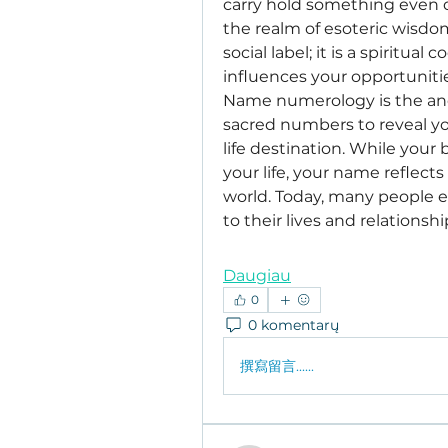
carry hold something even d
the realm of esoteric wisdo
social label; it is a spiritual
influences your opportunitie
Name numerology is the ancie
sacred numbers to reveal you
life destination. While your 
your life, your name reflect
world. Today, many people ex
to their lives and relations
Daugiau
0
0 komentarų
撰寫留言......