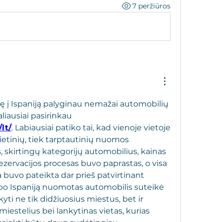
7 peržiūros
ę į Ispaniją palyginau nemažai automobilių 
nuomos svetainių ir galiausiai pasirinkau 
lt/
. Labiausiai patiko tai, kad vienoje vietoje 
ietinių, tiek tarptautinių nuomos 
skirtingų kategorijų automobilius, kainas 
ezervacijos procesas buvo paprastas, o visa 
 buvo pateikta dar prieš patvirtinant 
po Ispaniją nuomotas automobilis suteikė 
yti ne tik didžiuosius miestus, bet ir 
estelius bei lankytinas vietas, kurias 