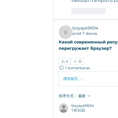
viešuoju transportu p
按讚
回覆
boyaye9694
prieš 7 dienas
boyaye9694
Какой современный ресур
перегружает браузер?
0
1 komentaras
撰寫留言......
排序方式：
最新
boyaye9694
7月30日