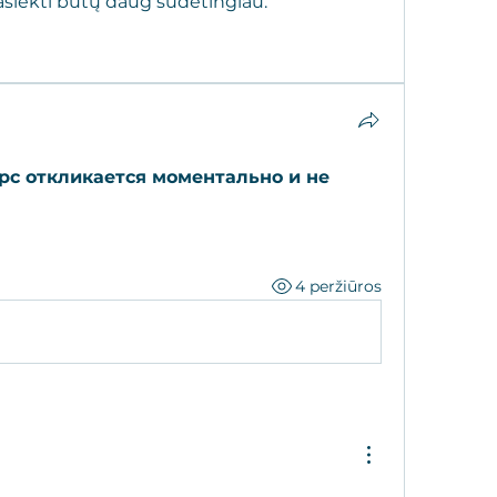
asiekti būtų daug sudėtingiau.
с откликается моментально и не 
4 peržiūros