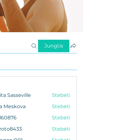
Jungtis
ita Sasseville
Stebėti
da Meskova
Stebėti
al60876
Stebėti
76
roto8433
Stebėti
433