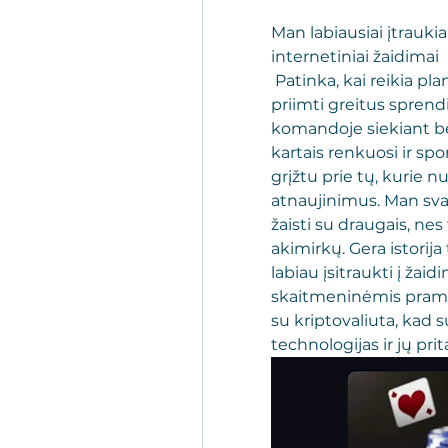
Man labiausiai įtraukia
internetiniai žaidimai 
 Patinka, kai reikia planuoti veiksmus, 
priimti greitus sprendi
komandoje siekiant ben
kartais renkuosi ir spo
grįžtu prie tų, kurie nu
atnaujinimus. Man svar
žaisti su draugais, nes
akimirkų. Gera istorija 
labiau įsitraukti į žaid
skaitmeninėmis pramog
su kriptovaliuta, kad 
technologijas ir jų pri