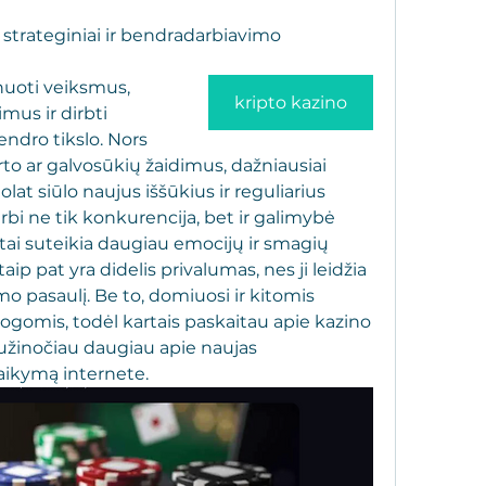
 strateginiai ir bendradarbiavimo 
kripto kazino
mus ir dirbti 
dro tikslo. Nors 
rto ar galvosūkių žaidimus, dažniausiai 
olat siūlo naujus iššūkius ir reguliarius 
bi ne tik konkurencija, bet ir galimybė 
 tai suteikia daugiau emocijų ir smagių 
taip pat yra didelis privalumas, nes ji leidžia 
imo pasaulį. Be to, domiuosi ir kitomis 
omis, todėl kartais paskaitau apie kazino 
sužinočiau daugiau apie naujas 
taikymą internete.