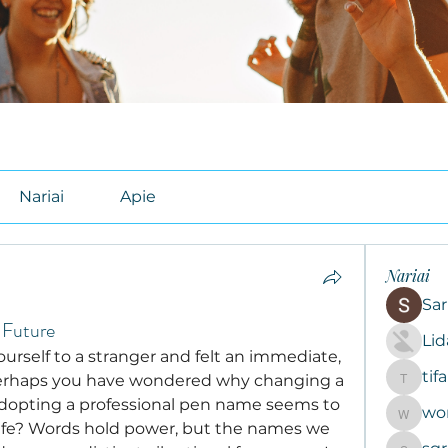
Nariai
Apie
Nariai
Sar
 Future
Li
rself to a stranger and felt an immediate, 
tif
 perhaps you have wondered why changing a 
tifal608
dopting a professional pen name seems to 
wo
woroto8
life? Words hold power, but the names we 