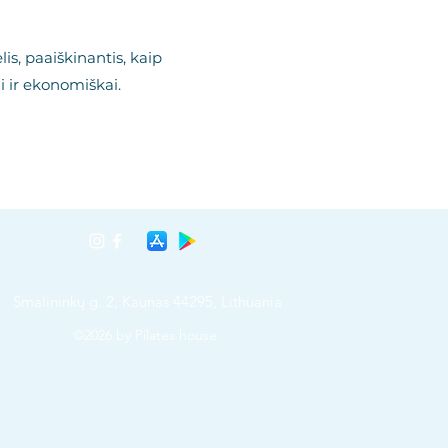
s, paaiškinantis, kaip
i ir ekonomiškai.
Smalininkų g. 2, Kaunas 44295, Lithuania
©2026 by Pilates house.