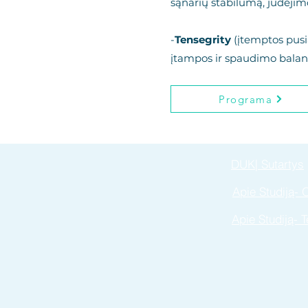
sąnarių stabilumą, judėjimo
-
Tensegrity
(įtemptos pusia
įtampos ir spaudimo balansa
Programa
DUK| Sutartys
Apie Studiją- 
Apie Studiją- 