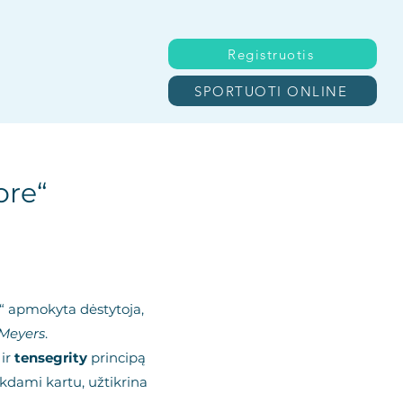
Registruotis
SPORTUOTI ONLINE
ore“
je“ apmokyta dėstytoja,
Meyers
.
ir
tensegrity
principą
ikdami kartu, užtikrina