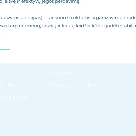
 laisvę ir efektyvų jėgos perdavimą.
usvyros principas) – tai kūno struktūros organizavimo modeli
s tarp raumenų, fascijų ir kaulų leidžia kūnui judėti stabilia
Apie įkūrėją
Old Town
Treniruotės ir treneriai
Tennis space