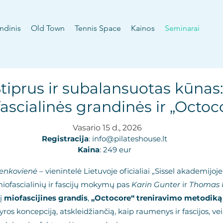
ndinis
Old Town
Tennis Space
Kainos
Seminarai
tiprus ir subalansuotas kūnas:
ascialinės grandinės ir „Octoc
Vasario 15 d., 2026
Registracija
:
info@pilateshouse.lt
Kaina
: 249 eur
čenkovienė
– vienintelė Lietuvoje oficialiai „Sissel akademijo
iofascialinių ir fascijų mokymų pas
Karin Gunter
ir
Thomas 
į
miofascijines grandis
,
„Octocore“ treniravimo metodiką
ros koncepciją, atskleidžiančią, kaip raumenys ir fascijos, ve