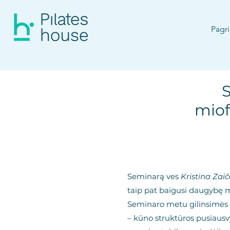
Pagri
S
miof
Seminarą ves
Kristina Zai
taip pat baigusi daugybę m
Seminaro metu gilinsimės 
– kūno struktūros pusiausvy