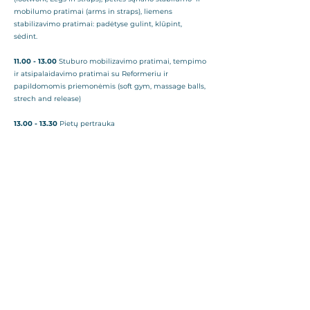
mobilumo pratimai (arms in straps), liemens
stabilizavimo pratimai: padėtyse gulint, klūpint,
sėdint.
11.00 - 13.00
Stuburo mobilizavimo pratimai, tempimo
ir atsipalaidavimo pratimai su Reformeriu ir
papildomomis priemonėmis (soft gym, massage balls,
strech and release)
13.00 - 13.30
Pietų pertrauka
13.30- 15.30
Pratimų indikacijos, kontraindikacijos ir
pagrindiniai judesyje dalyvaujantys raumenys.
Nustatymas, kada konkretus pratimas yra tinkamas
kiekvienam klientui, pratimų modifikacijos ir
progresijos, leidžiančios pritaikyti pratimus pagal
reabilitacijos stadiją ar ligos/traumos sunkumą.
Pratimų struktūra, atsižvelgiant į dažniausiai
pasitaikančias traumas ir jų anatomines sritis.
Individualizuotų programų sudarymas, atitinkančių
kiekvieno kliento poreikius.
15.30 - 16:00
Klausimai, atsakymai.