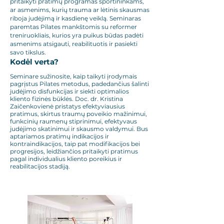
pritaikyti pratimų programas sportininkams,
ar asmenims, kurių trauma ar lėtinis skausmas
riboja judėjimą ir kasdienę veiklą. Seminaras
paremtas Pilates mankštomis su reformer
treniruokliais, kurios yra puikus būdas padėti
asmenims atsigauti, reabilituotis ir pasiekti
savo tikslus.
Kodėl verta?
Seminare sužinosite, kaip taikyti įrodymais
pagrįstus Pilates metodus, padedančius šalinti
judėjimo disfunkcijas ir siekti optimalios
kliento fizinės būklės. Doc. dr. Kristina
Zaičenkovienė pristatys efektyviausius
pratimus, skirtus traumų poveikio mažinimui,
funkcinių raumenų stiprinimui, efektyvaus
judėjimo skatinimui ir skausmo valdymui. Bus
aptariamos pratimų indikacijos ir
kontraindikacijos, taip pat modifikacijos bei
progresijos, leidžiančios pritaikyti pratimus
pagal individualius kliento poreikius ir
reabilitacijos stadiją.