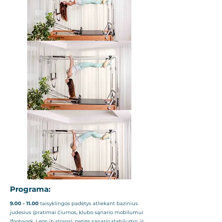
Programa:
9.00 - 11.00
taisyklingos padėtys atliekant bazinius
judesius (pratimai čiurnos, klubo sąnario mobilumui
(footwork, Legs in straps), peties sąnario stabilumo ir