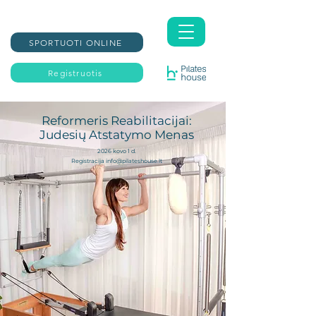
SPORTUOTI ONLINE
Registruotis
Reformeris Reabilitacijai:
Judesių Atstatymo Menas
2026 kovo 1 d.
Registracija
info@pilateshouse.lt