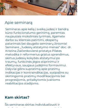
Apie seminarą
Seminaras apie kelią į sveiką judesį ir bendrą
kūno funkcionalumo gerinimą, paremtas
naujausiais moksliniais tyrimais, ilgamete
darbo su klientais patirtimi, ekspertų
patarimais bei daugelio seminarų žiniomis!
Seminare „Judesių atstatymo menas“ doc. dr.
Kristina Zaičenkovienė pristatys Pilates
metodika ir reformerius grįstus sprendimus,
skirtus judesių kokybės atstatymui po
traumų, funkcinės jėgos stiprinimui ir
efektyvaus, saugaus judėjimo formavimui.
Dalyviai gilins supratimą apie pratimų
indikacijas ir kontraindikacijas, susipažins su
skirtingomis pratimų modifikacijomis bei
progresijomis, pritaikytomis įvairioms
reabilitacijos stadijoms.
Kam skirtas?
Šis seminaras skirtas individualizuoti ir