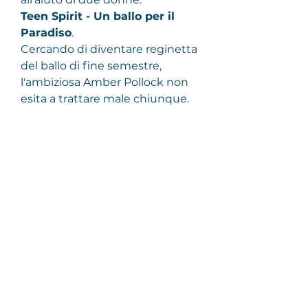
Teen Spirit - Un ballo per il 
Paradiso
.
Cercando di diventare reginetta 
del ballo di fine semestre, 
l'ambiziosa Amber Pollock non 
esita a trattare male chiunque. 
Muore in un incidente: 
approdata in paradiso, è subito 
bloccata all'ingresso. Per salvare 
la sua anima, dovrà aiutare 
l'anonima Lisa Sommers a 
diventare reginetta.
Night of the Wolf
.
Ambrose McKinley (Nick 
Damici), un veterano di guerra, 
si trasferisce nella piccola 
comunità di Crescent Bay in cui 
i residenti muoiono in numero 