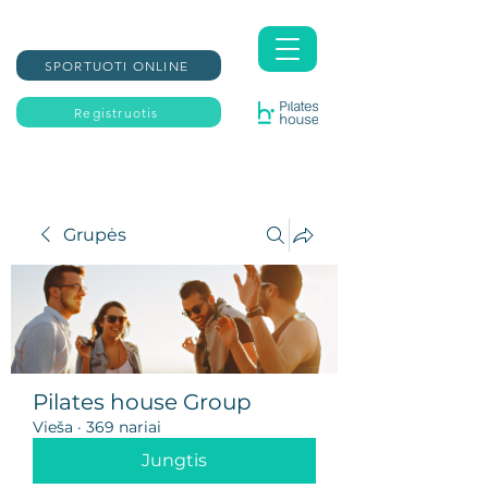
SPORTUOTI ONLINE
Registruotis
Grupės
Pilates house Group
Vieša
·
369 nariai
Jungtis