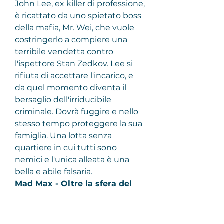
John Lee, ex killer di professione, 
è ricattato da uno spietato boss 
della mafia, Mr. Wei, che vuole 
costringerlo a compiere una 
terribile vendetta contro 
l'ispettore Stan Zedkov. Lee si 
rifiuta di accettare l'incarico, e 
da quel momento diventa il 
bersaglio dell'irriducibile 
criminale. Dovrà fuggire e nello 
stesso tempo proteggere la sua 
famiglia. Una lotta senza 
quartiere in cui tutti sono 
nemici e l'unica alleata è una 
bella e abile falsaria.
Mad Max - Oltre la sfera del 
tuono
.
Il guerriero Mad Max si trova a 
Barteltown, dove gli abitanti 