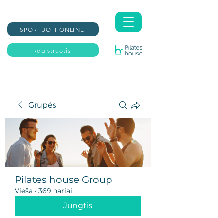
SPORTUOTI ONLINE
Registruotis
Grupės
Pilates house Group
Vieša
·
369 nariai
Jungtis