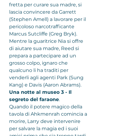
fretta per curare sua madre, si 
lascia convincere da Garrett 
(Stephen Amell) a lavorare per il 
pericoloso narcotrafficante 
Marcus Sutcliffe (Greg Bryk). 
Mentre la guaritrice Nia si offre 
di aiutare sua madre, Reed si 
prepara a partecipare ad un 
grosso colpo, ignaro che 
qualcuno li ha traditi per 
venderli agli agenti Park (Sung 
Kang) e Davis (Aaron Abrams).
Una notte al museo 3 - Il 
segreto del faraone
.
Quando il potere magico della 
tavola di Ahkmenrah comincia a 
morire, Larry deve intervenire 
per salvare la magia ed i suoi 
amici prima che sia troppo tardi, 