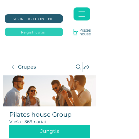
SPORTUOTI ONLINE
Registruotis
Grupės
Pilates house Group
Vieša
·
369 nariai
Jungtis