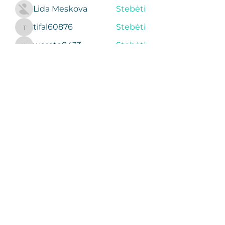
Lida Meskova
Stebėti
tifal60876
Stebėti
tifal60876
woroto8433
Stebėti
woroto8433
sgregory001
Stebėti
sgregory001
Žiūrėti visus narius (369)
Apie įkūrėją
Treniruotės ir treneriai
Apie Studiją- Old Town