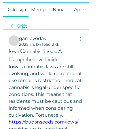
Diskusija
Medija
Nariai
Apie
Grįžti
gamovodas
gamovodas
2025 m. birželio 2 d.
Iowa Cannabis Seeds: A
Comprehensive Guide
Iowa's cannabis laws are still 
evolving, and while recreational 
use remains restricted, medical 
cannabis is legal under specific 
conditions. This means that 
residents must be cautious and 
informed when considering 
cultivation. Fortunately, 
https://budsnseeds.com/iowa/
provides up-to-date legal 