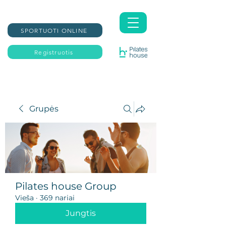
SPORTUOTI ONLINE
Registruotis
Grupės
Pilates house Group
Vieša
·
369 nariai
Jungtis