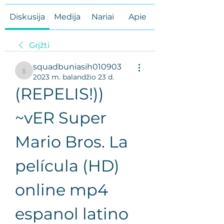
Diskusija
Medija
Nariai
Apie
Grįžti
squadbuniasih010903
squadbuniasih010903
2023 m. balandžio 23 d.
(REPELIS!)) 
~vER Super 
Mario Bros. La 
película (HD) 
online mp4 
espanol latino 