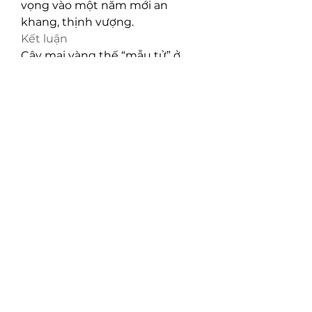
vọng vào một năm mới an 
khang, thịnh vượng.
Kết luận
Cây mai vàng thế “mẫu tử” ở 
Đồng Tháp là một trong những 
tác phẩm nghệ thuật hiếm có, 
mang trong mình không chỉ giá 
trị vật chất mà còn là giá trị tinh 
thần sâu sắc. Đây là món quà 
đặc biệt cho những ai yêu thích 
vẻ đẹp tinh tế của thiên nhiên 
và mong muốn mang lại may 
mắn, tài lộc trong năm mới. Tết 
2025, nếu có dịp đến Đồng 
Tháp, đừng quên ghé thăm chợ 
hoa Xuân để chiêm ngưỡng và 
sở hữu những chậu cây độc đáo 
này, đem lại một mùa xuân rực 
rỡ và tràn đầy hy vọng. Các bạn 