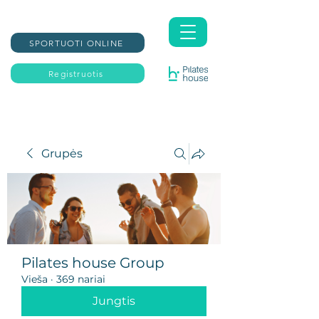
SPORTUOTI ONLINE
Registruotis
Grupės
Pilates house Group
Vieša
·
369 nariai
Jungtis