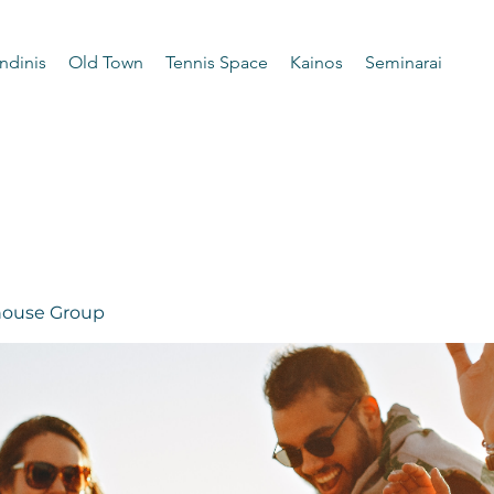
ndinis
Old Town
Tennis Space
Kainos
Seminarai
 house Group