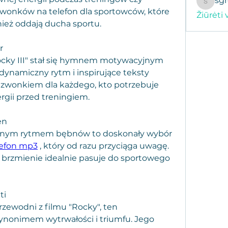
sg
sgregor
zwonków na telefon dla sportowców, które 
Žiūrėti 
nież oddają ducha sportu.
r
Rocky III" stał się hymnem motywacyjnym 
dynamiczny rytm i inspirujące teksty 
 dzwonkiem dla każdego, kto potrzebuje 
gii przed treningiem.
en
cznym rytmem bębnów to doskonały wybór 
lefon mp3
 , który od razu przyciąga uwagę. 
brzmienie idealnie pasuje do sportowego 
ti
zewodni z filmu "Rocky", ten 
ynonimem wytrwałości i triumfu. Jego 