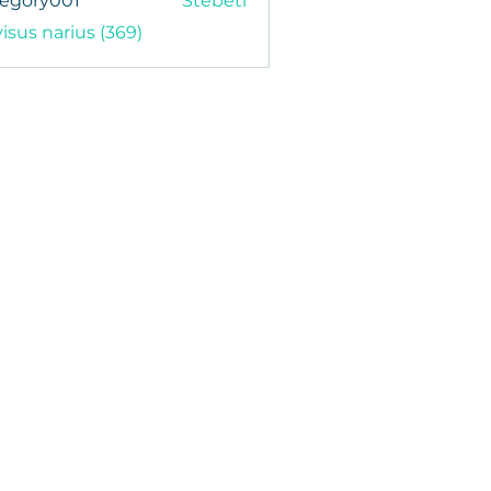
regory001
Stebėti
y001
visus narius (369)