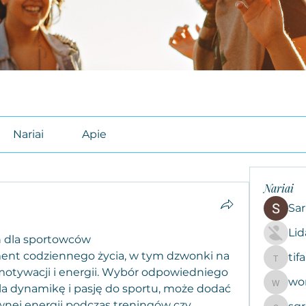
Nariai
Apie
Nariai
Sar
Li
n dla sportowców
ent codziennego życia, w tym dzwonki na 
tif
tifal608
motywacji i energii. Wybór odpowiedniego 
wo
woroto8
a dynamikę i pasję do sportu, może dodać 
nej energii podczas treningów czy 