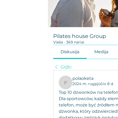
Pilates house Group
Vieša
·
369 nariai
Diskusija
Medija
Grįžti
polaoketa
2024 m. rugpjūčio 8 d.
polaoketa
Top 10 dzwonków na telefo
Dla sportowców, każdy elem
telefon, może być źródłem 
dzwonka, który odzwierciedl
dodatkowy zastrzyk pozytyw