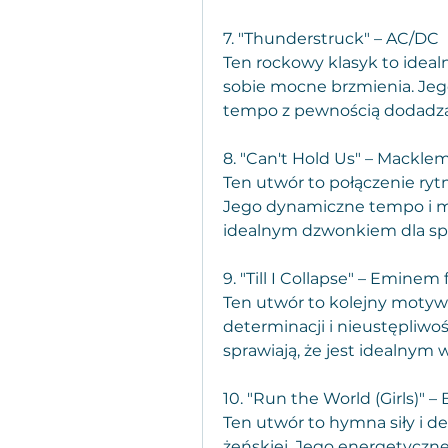
7. "Thunderstruck" – AC/DC
Ten rockowy klasyk to ideal
sobie mocne brzmienia. Jego
tempo z pewnością dodadzą 
8. "Can't Hold Us" – Mackle
Ten utwór to połączenie rytm
Jego dynamiczne tempo i mot
idealnym dzwonkiem dla spo
9. "Till I Collapse" – Eminem
Ten utwór to kolejny motyw
determinacji i nieustępliwośc
sprawiają, że jest idealny
10. "Run the World (Girls)" 
Ten utwór to hymna siły i de
żeńskiej. Jego energetyczne 