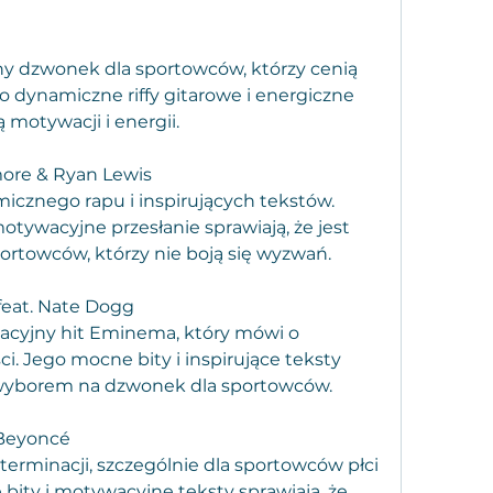
ny dzwonek dla sportowców, którzy cenią 
 dynamiczne riffy gitarowe i energiczne 
motywacji i energii.
more & Ryan Lewis
icznego rapu i inspirujących tekstów. 
ywacyjne przesłanie sprawiają, że jest 
rtowców, którzy nie boją się wyzwań.
 feat. Nate Dogg
acyjny hit Eminema, który mówi o 
i. Jego mocne bity i inspirujące teksty 
m wyborem na dzwonek dla sportowców.
– Beyoncé
terminacji, szczególnie dla sportowców płci 
bity i motywacyjne teksty sprawiają, że 