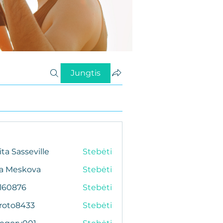
Jungtis
ita Sasseville
Stebėti
da Meskova
Stebėti
al60876
Stebėti
76
roto8433
Stebėti
433