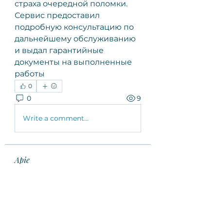
страха очередной поломки. 
Сервис предоставил 
подробную консультацию по 
дальнейшему обслуживанию 
и выдал гарантийные 
документы на выполненные 
работы
0
0
9
Write a comment...
Apie
Welcome to the group! You can
connect with other members,
ge
...
Sužinokite daugiau