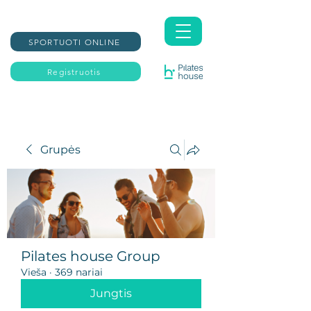
SPORTUOTI ONLINE
Registruotis
Grupės
Pilates house Group
Vieša
·
369 nariai
Jungtis