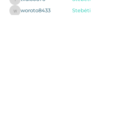
tifal60876
woroto8433
Stebėti
woroto8433
sgregory001
Stebėti
sgregory001
Žiūrėti visus narius (369)
Apie įkūrėją
Treniruotės ir treneriai
Apie Studiją- Old Town
Apie Studiją- Tennis space