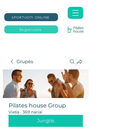
SPORTUOTI ONLINE
Registruotis
Grupės
Pilates house Group
Vieša
·
369 nariai
Jungtis