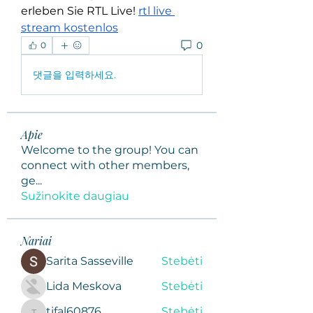
erleben Sie RTL Live! 
rtl live 
stream kostenlos
0
0
댓글을 입력하세요.
Apie
Welcome to the group! You can
connect with other members,
ge
...
Sužinokite daugiau
Nariai
Sarita Sasseville
Stebėti
Lida Meskova
Stebėti
tifal60876
Stebėti