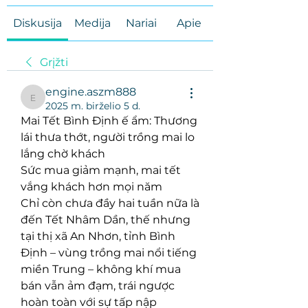
Diskusija
Medija
Nariai
Apie
Grįžti
engine.aszm888
engine.aszm888
2025 m. birželio 5 d.
Mai Tết Bình Định ế ẩm: Thương 
lái thưa thớt, người trồng mai lo 
lắng chờ khách
Sức mua giảm mạnh, mai tết 
vắng khách hơn mọi năm
Chỉ còn chưa đầy hai tuần nữa là 
đến Tết Nhâm Dần, thế nhưng 
tại thị xã An Nhơn, tỉnh Bình 
Định – vùng trồng mai nổi tiếng 
miền Trung – không khí mua 
bán vẫn ảm đạm, trái ngược 
hoàn toàn với sự tấp nập 