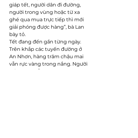
giáp tết, người dân đi đường, 
người trong vùng hoặc từ xa 
ghé qua mua trực tiếp thì mới 
giải phóng được hàng”, bà Lan 
bày tỏ.
Tết đang đến gần từng ngày. 
Trên khắp các tuyến đường ở 
An Nhơn, hàng trăm chậu mai 
vẫn rực vàng trong nắng. Người 
trồng mai vẫn ngày ngày chăm 
sóc, tỉa lá, xịt nước cho cây và 
chờ đợi một cái tết đủ đầy, dù 
biết rằng hành trình đến tay 
người chơi năm nay sẽ gian nan 
hơn bao giờ hết. Các bạn có thể 
tham khảo thêm
Top 7 vườn mai 
vàng lớn đẹp nhất Việt Nam 
2025
.
Liên Hệ ngay cho chúng tôi 