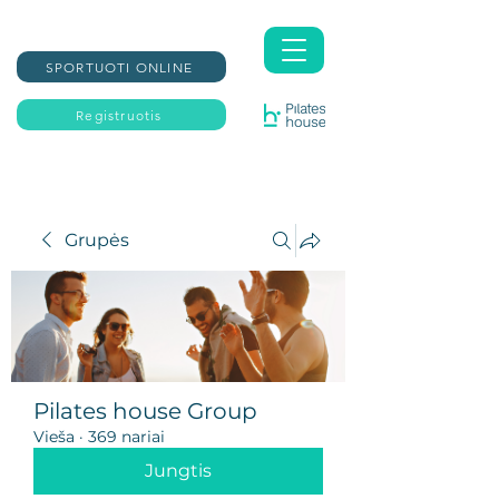
SPORTUOTI ONLINE
Registruotis
Grupės
Pilates house Group
Vieša
·
369 nariai
Jungtis