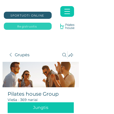
SPORTUOTI ONLINE
Registruotis
Grupės
Pilates house Group
Vieša
·
369 nariai
Jungtis