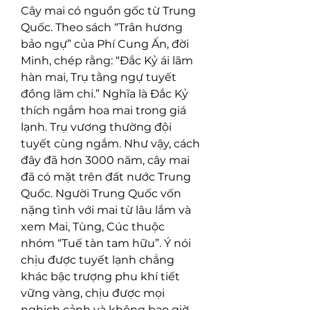
Cây mai có nguồn gốc từ Trung 
Quốc. Theo sách “Trân hương 
bảo ngự” của Phí Cung Ấn, đời 
Minh, chép rằng: “Đắc Kỷ ái lãm 
hàn mai, Trụ tằng ngự tuyết 
đồng lãm chi.” Nghĩa là Đắc Kỷ 
thích ngắm hoa mai trong giá 
lạnh. Trụ vương thường đội 
tuyết cùng ngắm. Như vậy, cách 
đây đã hơn 3000 năm, cây mai 
đã có mặt trên đất nước Trung 
Quốc. Người Trung Quốc vốn 
nặng tình với mai từ lâu lắm và 
xem Mai, Tùng, Cúc thuộc 
nhóm “Tuế tàn tam hữu”. Ý nói 
chịu được tuyết lạnh chẳng 
khác bậc trượng phu khí tiết 
vững vàng, chịu được mọi 
nghịch cảnh và không bao giờ 