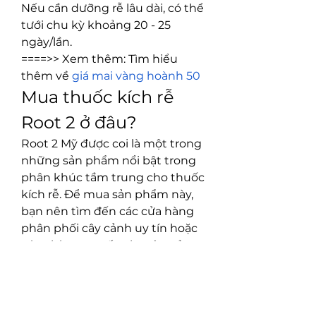
Nếu cần dưỡng rễ lâu dài, có thể 
tưới chu kỳ khoảng 20 - 25 
ngày/lần.
====>> Xem thêm: Tìm hiểu 
thêm về 
giá mai vàng hoành 50
Mua thuốc kích rễ 
Root 2 ở đâu?
Root 2 Mỹ được coi là một trong 
những sản phẩm nổi bật trong 
phân khúc tầm trung cho thuốc 
kích rễ. Để mua sản phẩm này, 
bạn nên tìm đến các cửa hàng 
phân phối cây cảnh uy tín hoặc 
các nhà cung cấp chuyên về 
phân bón và thuốc kích thích 
sinh trưởng cho cây trồng. Bạn 
cũng có thể tìm mua online từ 
các trang thương mại điện tử uy 