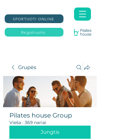
SPORTUOTI ONLINE
Registruotis
Grupės
Pilates house Group
Vieša
·
369 nariai
Jungtis