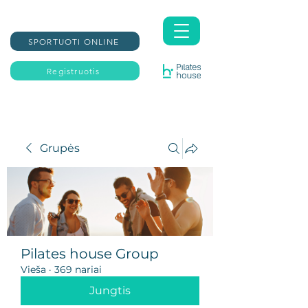
SPORTUOTI ONLINE
Registruotis
Grupės
Pilates house Group
Vieša
·
369 nariai
Jungtis