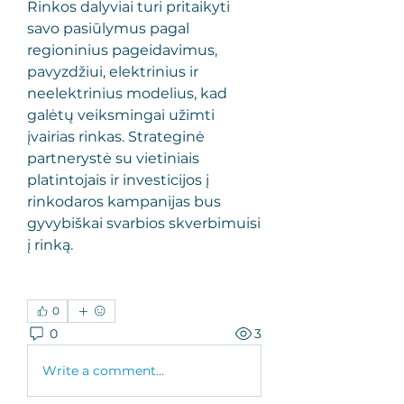
Rinkos dalyviai turi pritaikyti 
savo pasiūlymus pagal 
regioninius pageidavimus, 
pavyzdžiui, elektrinius ir 
neelektrinius modelius, kad 
galėtų veiksmingai užimti 
įvairias rinkas. Strateginė 
partnerystė su vietiniais 
platintojais ir investicijos į 
rinkodaros kampanijas bus 
gyvybiškai svarbios skverbimuisi 
į rinką.
0
0
3
Write a comment...