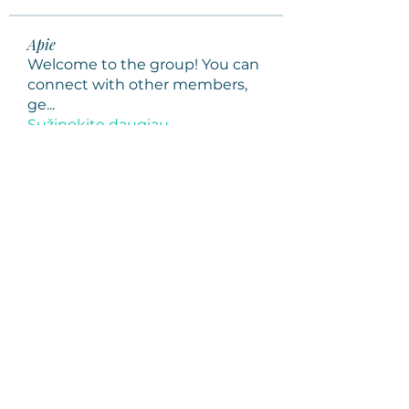
Apie
Welcome to the group! You can
connect with other members,
ge
...
Sužinokite daugiau
Nariai
Sarita Sasseville
Stebėti
Lida Meskova
Stebėti
tifal60876
Stebėti
tifal60876
woroto8433
Stebėti
woroto8433
sgregory001
Stebėti
sgregory001
Žiūrėti visus narius (369)