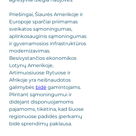
Priešingai, Šiaurės Amerikoje ir 
Europoje sparčiai priimamas 
sveikatos sąmoningumas, 
aplinkosauginis sąmoningumas 
ir gyvenamosios infrastruktūros 
modernizavimas.
Besivystančios ekonomikos 
Lotynų Amerikoje, 
Artimuosiuose Rytuose ir 
Afrikoje yra neišnaudotos 
galimybės 
bidė
 gamintojams. 
Plintant sąmoningumui ir 
didėjant disponuojamoms 
pajamoms, tikėtina, kad šiuose 
regionuose padidės įperkamų 
bidė sprendimų paklausa.