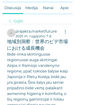
Diskusija
Medija
Nariai
Apie
Grįžti
prajakta.marketfuture
prajakta.marketfuture
2025 m. rugpjūčio 7 d.
地域別洞察：世界のビデ市場
における成長機会
Bidė rinka skirtinguose 
regionuose auga skirtingai. 
Azijos ir Ramiojo vandenyno 
regione, ypač tokiose šalyse kaip 
Japonija ir Pietų Korėja, bidė jau 
yra įprasta. Šios šalys jau seniai 
pripažino bidė vertę palaikant 
asmeninę higieną ir komfortą, o 
šių regionų gamintojai ir toliau 
agresyviai diegia naujoves.