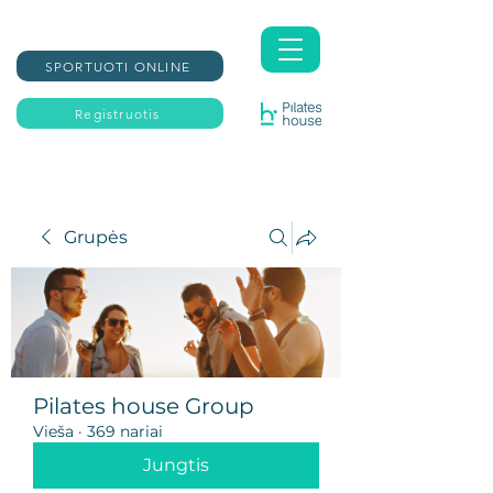
SPORTUOTI ONLINE
Registruotis
Grupės
Pilates house Group
Vieša
·
369 nariai
Jungtis