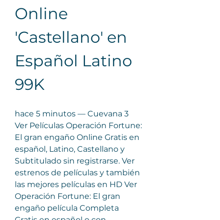
Online 
'Castellano' en 
Español Latino 
99K
hace 5 minutos — Cuevana 3 
Ver Películas Operación Fortune: 
El gran engaño Online Gratis en 
español, Latino, Castellano y 
Subtitulado sin registrarse. Ver 
estrenos de películas y también 
las mejores películas en HD Ver 
Operación Fortune: El gran 
engaño película Completa 
Gratis en español o con 