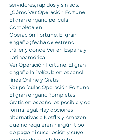
servidores, rapidos y sin ads. 
¿Cómo Ver Operación Fortune: 
El gran engaño película 
Completa en
Operación Fortune: El gran 
engaño ; fecha de estreno, 
tráiler y dónde Ver en España y 
Latinoamérica
Ver Operación Fortune: El gran 
engaño la Película en español 
línea Online y Gratis
Ver películas Operación Fortune: 
El gran engaño ?ompletas 
Gratis en español es posible y de 
forma legal. Hay opciones 
alternativas a Netflix y Amazon 
que no requieren ningún tipo 
de pago ni suscripción y cuyo 
contenido es totalmente 