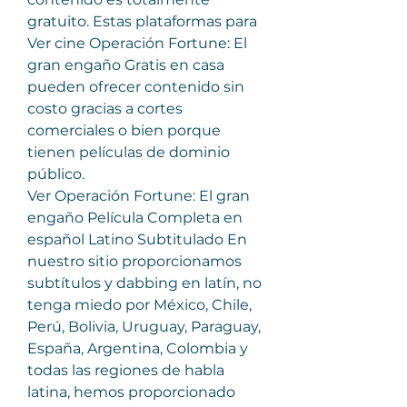
gratuito. Estas plataformas para 
Ver cine Operación Fortune: El 
gran engaño Gratis en casa 
pueden ofrecer contenido sin 
costo gracias a cortes 
comerciales o bien porque 
tienen películas de dominio 
público.
Ver Operación Fortune: El gran 
engaño Película Completa en 
español Latino Subtitulado En 
nuestro sitio proporcionamos 
subtítulos y dabbing en latín, no 
tenga miedo por México, Chile, 
Perú, Bolivia, Uruguay, Paraguay, 
España, Argentina, Colombia y 
todas las regiones de habla 
latina, hemos proporcionado 