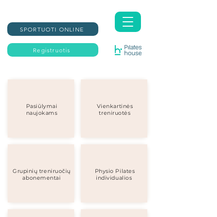
SPORTUOTI ONLINE
Registruotis
Pasiūlymai
Vienkartinės
naujokams
treniruotės
Grupinių treniruočių
Physio Pilates
abonementai
individualios