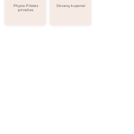
Physio Pilates
Dovanų kuponai
privačios
Apie įkūrėją
Treniruotės ir treneriai
Apie Studiją- Old Town
Apie Studiją- Tennis space
DUK| Sutartys
Smalininkų g. 2, Kaunas 44295, Lithuania