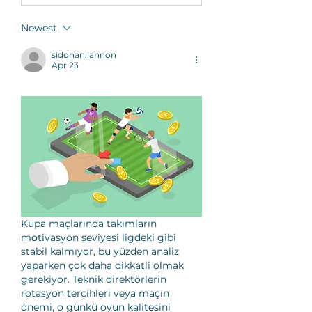
Newest
siddhan.lannon
Apr 23
Kupa maçlarında takımların 
motivasyon seviyesi ligdeki gibi 
stabil kalmıyor, bu yüzden analiz 
yaparken çok daha dikkatli olmak 
gerekiyor. Teknik direktörlerin 
rotasyon tercihleri veya maçın 
önemi, o günkü oyun kalitesini 