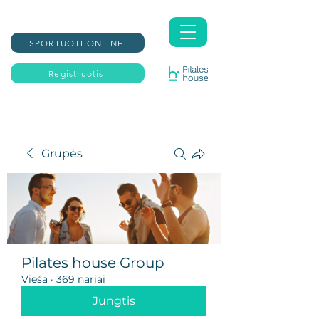
SPORTUOTI ONLINE
Registruotis
Grupės
Pilates house Group
Vieša
·
369 nariai
Jungtis