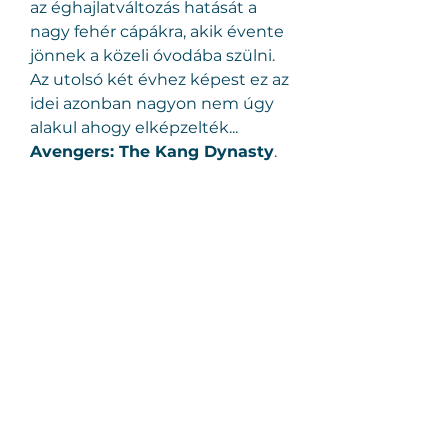
az éghajlatváltozás hatását a 
nagy fehér cápákra, akik évente 
jönnek a közeli óvodába szülni. 
Az utolsó két évhez képest ez az 
idei azonban nagyon nem úgy 
alakul ahogy elképzelték...
Avengers: The Kang Dynasty
.
新世紀エヴァンゲリオン劇場版 Air
／まごころを、君に
.
Malizia
.
불륜 동창회 2
.
Időhurok
.
Egy időügynök barangol 
múltban és jövőben: minden 
bevetés más korba vezeti. 