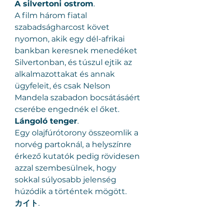
A silvertoni ostrom
.
A film három fiatal 
szabadságharcost követ 
nyomon, akik egy dél-afrikai 
bankban keresnek menedéket 
Silvertonban, és túszul ejtik az 
alkalmazottakat és annak 
ügyfeleit, és csak Nelson 
Mandela szabadon bocsátásáért 
cserébe engednék el őket.
Lángoló tenger
.
Egy olajfúrótorony összeomlik a 
norvég partoknál, a helyszínre 
érkező kutatók pedig rövidesen 
azzal szembesülnek, hogy 
sokkal súlyosabb jelenség 
húzódik a történtek mögött.
カイト
.