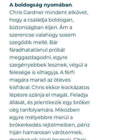
A boldogság nyomában
.
Chris Gardner mindent elkövet, 
hogy a családja boldogan, 
biztonságban éljen. Ám a 
szerencse valahogy sosem 
szegődik mellé. Bár 
fáradhatatlanul próbál 
meggazdagodni, egyre 
szegényebbek lesznek, végül a 
felesége is elhagyja. A férfi 
magára marad az ötéves 
kisfiával. Chris ekkor kockázatos 
lépésre szánja el magát. Feladja 
állását, és jelentkezik egy bróker 
cég tanfolyamára. Miközben 
egyre mélyebbre merül a 
brókerkedés rejtelmeiben, pénz 
híján hamarosan várótermek, 
menhelyek lakói lesznek. Chris 