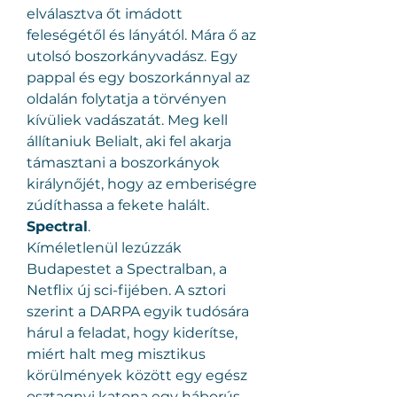
elválasztva őt imádott 
feleségétől és lányától. Mára ő az 
utolsó boszorkányvadász. Egy 
pappal és egy boszorkánnyal az 
oldalán folytatja a törvényen 
kívüliek vadászatát. Meg kell 
állítaniuk Belialt, aki fel akarja 
támasztani a boszorkányok 
királynőjét, hogy az emberiségre 
zúdíthassa a fekete halált.
Spectral
.
Kíméletlenül lezúzzák 
Budapestet a Spectralban, a 
Netflix új sci-fijében. A sztori 
szerint a DARPA egyik tudósára 
hárul a feladat, hogy kiderítse, 
miért halt meg misztikus 
körülmények között egy egész 
osztagnyi katona egy háborús 