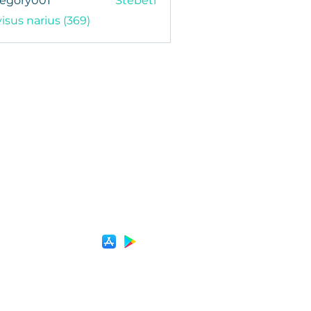
regory001
Stebėti
y001
visus narius (369)
Smalininkų g. 2, Kaunas 44295, Lithuania
©2026 by Pilates house.