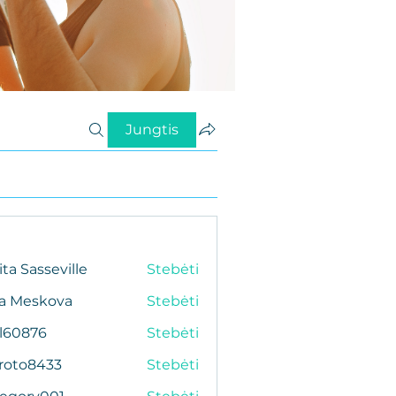
Jungtis
ita Sasseville
Stebėti
da Meskova
Stebėti
al60876
Stebėti
76
roto8433
Stebėti
433