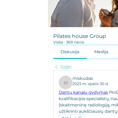
Pilates house Group
Vieša
·
369 nariai
Diskusija
Medija
Grįžti
miskudas
2023 m. spalio 30 d.
miskudas
Dantų kanalų gydymas
 Pro
kvalifikacijos specialistų, n
(skaitmeninę radiologiją, mi
užtikrinti aukščiausių dan
0