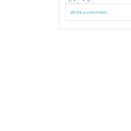
Write a comment...
DUK| Sutartys
Apie Studiją- 
Apie Studiją- 