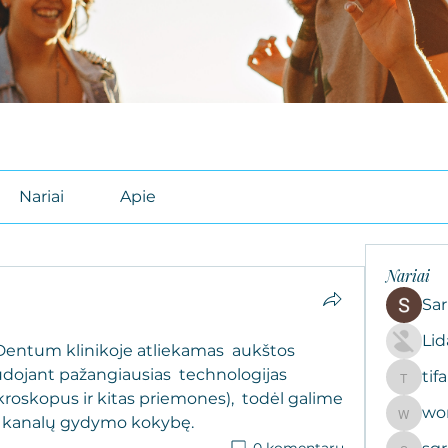
Nariai
Apie
Nariai
Sar
Li
Dentum klinikoje atliekamas  aukštos 
audojant pažangiausias  technologijas 
tif
tifal608
kroskopus ir kitas priemones),  todėl galime 
wo
woroto8
tų kanalų gydymo kokybę.
0 komentarų