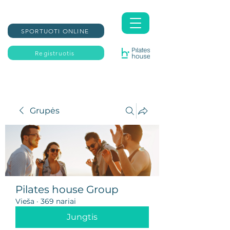
SPORTUOTI ONLINE
Registruotis
Grupės
Pilates house Group
Vieša
·
369 nariai
Jungtis