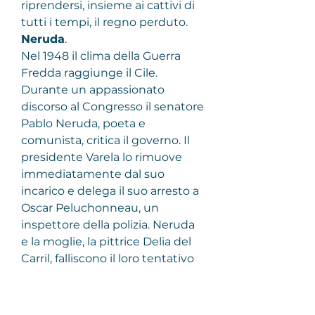
riprendersi, insieme ai cattivi di 
tutti i tempi, il regno perduto.
Neruda
.
Nel 1948 il clima della Guerra 
Fredda raggiunge il Cile. 
Durante un appassionato 
discorso al Congresso il senatore 
Pablo Neruda, poeta e 
comunista, critica il governo. Il 
presidente Varela lo rimuove 
immediatamente dal suo 
incarico e delega il suo arresto a 
Oscar Peluchonneau, un 
inspettore della polizia. Neruda 
e la moglie, la pittrice Delia del 
Carril, falliscono il loro tentativo 
di fuga dal Cile e sono costretti a 
nascondersi. Con Peluchonneau 
alle costole, il clandestino 