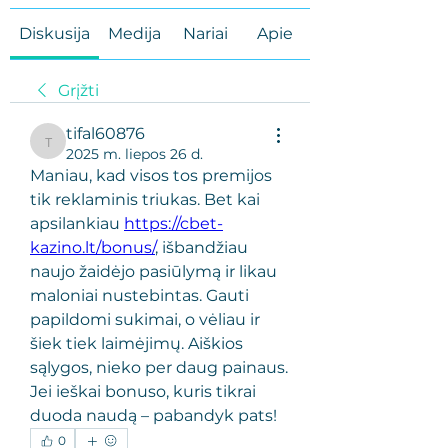
Diskusija
Medija
Nariai
Apie
Grįžti
tifal60876
tifal60876
2025 m. liepos 26 d.
Maniau, kad visos tos premijos 
tik reklaminis triukas. Bet kai 
apsilankiau 
https://cbet-
kazino.lt/bonus/
, išbandžiau 
naujo žaidėjo pasiūlymą ir likau 
maloniai nustebintas. Gauti 
papildomi sukimai, o vėliau ir 
šiek tiek laimėjimų. Aiškios 
sąlygos, nieko per daug painaus. 
Jei ieškai bonuso, kuris tikrai 
duoda naudą – pabandyk pats!
0