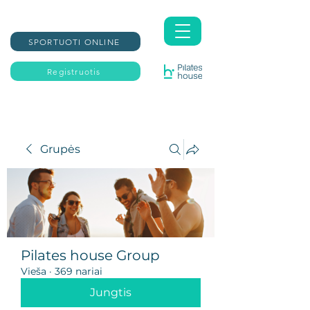
SPORTUOTI ONLINE
Registruotis
Grupės
Pilates house Group
Vieša
·
369 nariai
Jungtis