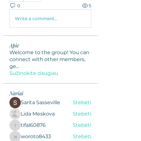
0
5
Write a comment...
Apie
Welcome to the group! You can
connect with other members,
ge
...
Sužinokite daugiau
Nariai
Sarita Sasseville
Stebėti
Lida Meskova
Stebėti
tifal60876
Stebėti
tifal60876
woroto8433
Stebėti
woroto8433