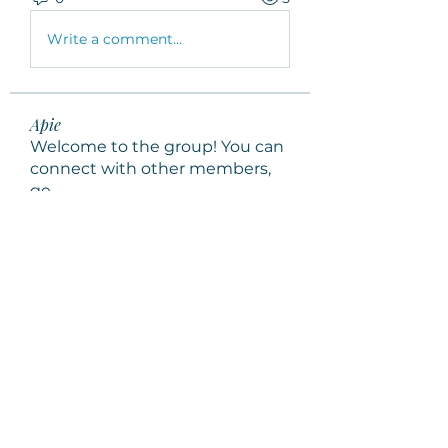
Write a comment...
Apie
Welcome to the group! You can
connect with other members,
ge
...
Sužinokite daugiau
Nariai
Sarita Sasseville
Stebėti
Lida Meskova
Stebėti
tifal60876
Stebėti
tifal60876
woroto8433
Stebėti
woroto8433