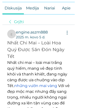
Diskusija
Medija
Nariai
Apie
Grįžti
engine.aszm888
engine.aszm888
2025 m. kovo 5 d.
Nhất Chi Mai – Loài Hoa 
Quý Được Săn Đón Ngày 
Tết
Nhất chi mai – loài mai trắng 
quý hiếm, mang vẻ đẹp tinh 
khôi và thanh khiết, đang ngày 
càng được ưa chuộng vào dịp 
Tết.
những vườn mai vàng
 Với vẻ 
đẹp mộc mạc nhưng đầy sang 
trọng, nhiều người không ngại 
đường xa lên tận vùng cao để 