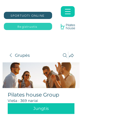
SPORTUOTI ONLINE
Registruotis
Grupės
Pilates house Group
Vieša
·
369 nariai
Jungtis