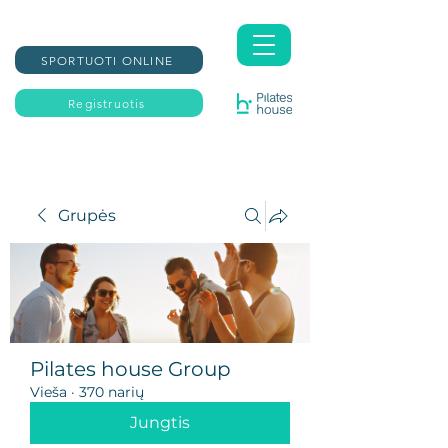
SPORTUOTI ONLINE
Registruotis
Grupės
Pilates house Group
Vieša
·
370 narių
Jungtis