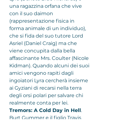
una ragazzina orfana che vive 
con il suo daimon 
(rappresentazione fisica in 
forma animale di un individuo), 
che si fida del suo tutore Lord 
Asriel (Daniel Craig) ma che 
viene concupita dalla bella 
affascinante Mrs. Coulter (Nicole 
Kidman). Quando alcuni dei suoi 
amici vengono rapiti dagli 
ingoiatori Lyra cercherà insieme 
ai Gyziani di recarsi nella terra 
degli orsi polari per salvare chi 
realmente conta per lei.
Tremors: A Cold Day in Hell
.
Burt Gummer e il figlio Travis 
Welker si dirigono in Canada per 
indagare su una serie di micidiali 